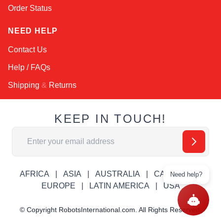
Order Status
NEED HELP
Contact Us
Help / FAQs
Shipping
&
Returns
KEEP IN TOUCH!
Адрес электронной почты
AFRICA
ASIA
AUSTRALIA
CANADA
Need help?
EUROPE
LATIN AMERICA
USA
© Copyright RobotsInternational.com. All Rights Reserved.