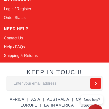
Login / Register
Order Status
NEED HELP
Contact Us
Help / FAQs
Shipping
&
Returns
KEEP IN TOUCH!
Адрес электронной почты
AFRICA
ASIA
AUSTRALIA
CANADA
Need help?
EUROPE
LATIN AMERICA
USA