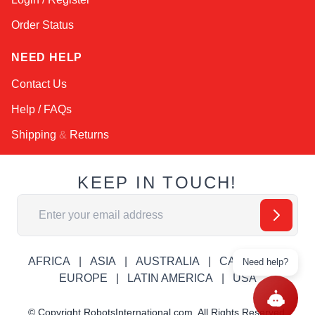
Order Status
NEED HELP
Contact Us
Help / FAQs
Shipping
&
Returns
KEEP IN TOUCH!
Адрес электронной почты
AFRICA
ASIA
AUSTRALIA
CANADA
Need help?
EUROPE
LATIN AMERICA
USA
© Copyright RobotsInternational.com. All Rights Reserved.