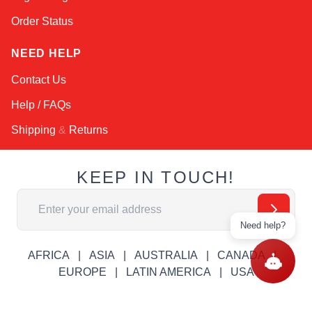
Order Status
NEED HELP
Contact Us
Help / FAQs
Shipping
&
Returns
KEEP IN TOUCH!
Адрес электронной почты
Need help?
AFRICA
ASIA
AUSTRALIA
CANADA
EUROPE
LATIN AMERICA
USA
© Copyright RobotsInternational.com. All Rights Reserved.