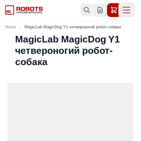
Skip to Content
Home
MagicLab MagicDog Y1 четвероногий робот-собака
MagicLab MagicDog Y1
четвероногий робот-
собака