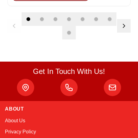
Get In Touch With Us!
Atlas
ABOUT
Online — robotics specialist
About Us
Privacy Policy