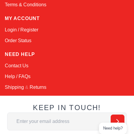
Terms & Conditions
MY ACCOUNT
Login / Register
Order Status
NEED HELP
Contact Us
Help / FAQs
Shipping
&
Returns
KEEP IN TOUCH!
Адрес электронной почты
Need help?