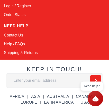
Login / Register
Order Status
NEED HELP
Contact Us
Help / FAQs
Shipping
&
Returns
KEEP IN TOUCH!
Адрес электронной почты
Need help?
AFRICA
ASIA
AUSTRALIA
CANADA
EUROPE
LATIN AMERICA
USA