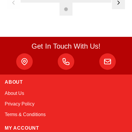
Get In Touch With Us!
Atlas
ABOUT
Online — robotics specialist
About Us
Privacy Policy
Terms & Conditions
MY ACCOUNT