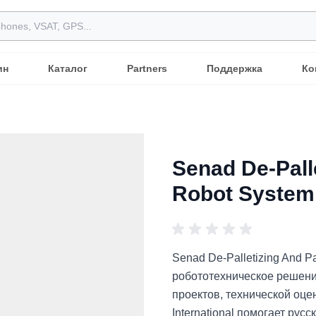
ин
Каталог
Partners
Поддержка
Ко
Senad De-Palle
Robot System
Senad De-Palletizing And P
робототехническое решен
проектов, технической оце
International помогает ру