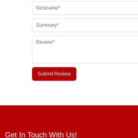
Nickname
Summary
Review
Submit Review
Get In Touch With Us!