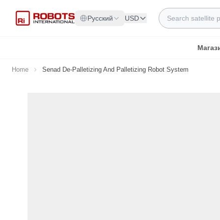
Skip to Content
Search
Русский
USD
Магаз
Home
Senad De-Palletizing And Palletizing Robot System