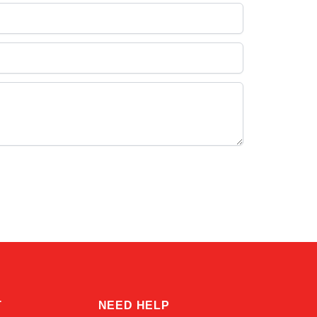
Atlas
Online — robotics specialist
T
NEED HELP