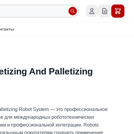
нтакты
tizing And Palletizing
alletizing Robot System — это профессиональное
ие для международных робототехнических
нки и профессиональной интеграции. Robots
сскоязычным покупателям сравнить применения,