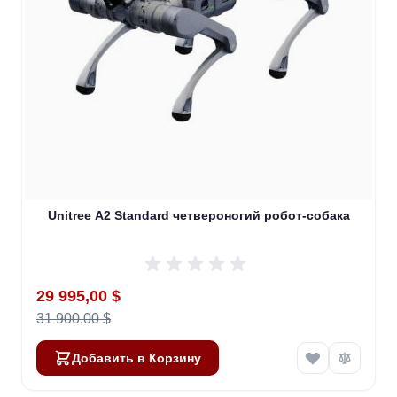
Unitree A2 Standard четвероногий робот-собака
Special Price
29 995,00 $
31 900,00 $
Добавить в Корзину