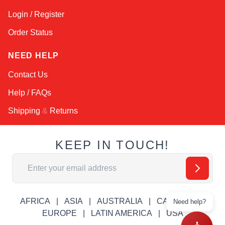
Login / Register
Order Status
NEED HELP
Contact Us
Help / FAQs
Shipping
&
Returns
KEEP IN TOUCH!
Адрес электронной почты
AFRICA
ASIA
AUSTRALIA
CANADA
Need help?
EUROPE
LATIN AMERICA
USA