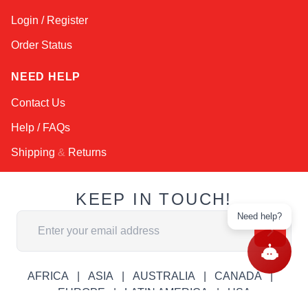
Login / Register
Order Status
NEED HELP
Contact Us
Help / FAQs
Shipping
&
Returns
KEEP IN TOUCH!
Need help?
Адрес электронной почты
AFRICA
ASIA
AUSTRALIA
CANADA
EUROPE
LATIN AMERICA
USA