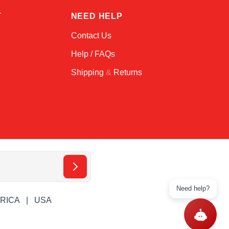
T
NEED HELP
Contact Us
Help / FAQs
Shipping
&
Returns
Need help?
ERICA
USA