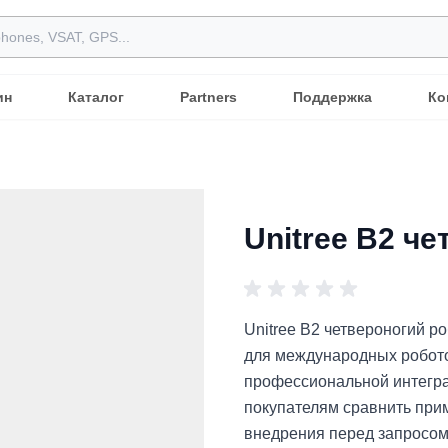
ин
Каталог
Partners
Поддержка
Ко
Unitree B2 ч
Unitree B2 четвероногий р
для международных робото
профессиональной интеграц
покупателям сравнить прим
внедрения перед запросом