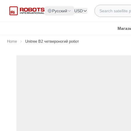
Skip to Content
Search
Русский
USD
Магаз
Home
Unitree B2 четвероногий робот