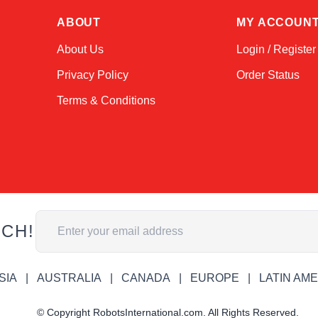
ABOUT
MY ACCOUN
About Us
Login / Register
Privacy Policy
Order Status
Terms & Conditions
Адрес электронной почты
UCH!
SIA
AUSTRALIA
CANADA
EUROPE
LATIN AM
© Copyright RobotsInternational.com. All Rights Reserved.