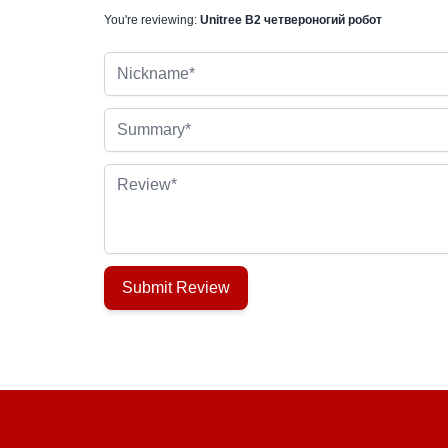
You're reviewing:
Unitree B2 четвероногий робот
Nickname
Summary
Review
Submit Review