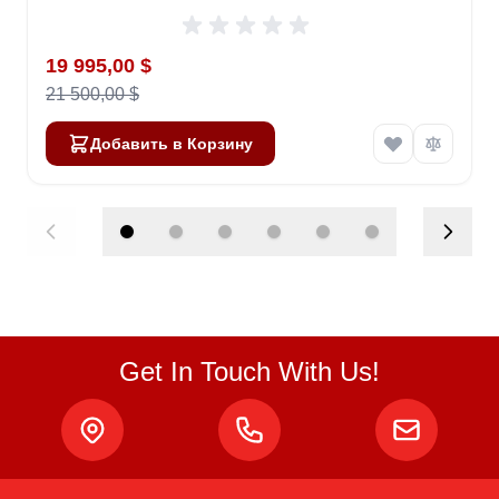
Special Price
19 995,00 $
21 500,00 $
Добавить в Корзину
Get In Touch With Us!