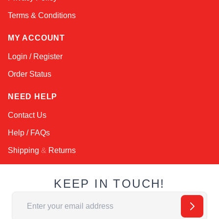
Terms & Conditions
MY ACCOUNT
Login / Register
Order Status
NEED HELP
Contact Us
Help / FAQs
Shipping
&
Returns
KEEP IN TOUCH!
Адрес электронной почты