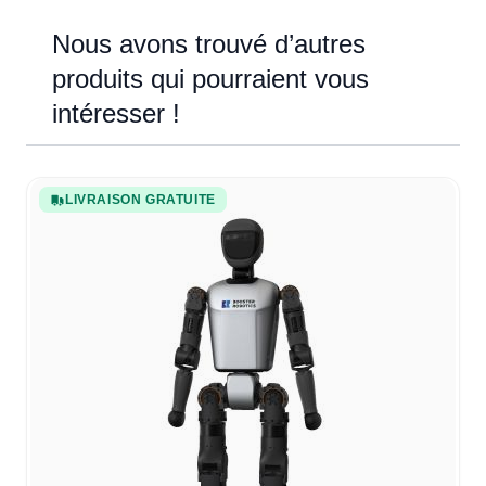
Nous avons trouvé d’autres
produits qui pourraient vous
intéresser !
Navigating through the elements of the carousel is possible u
Press to skip carousel
Press to go to carousel navigation
LIVRAISON GRATUITE