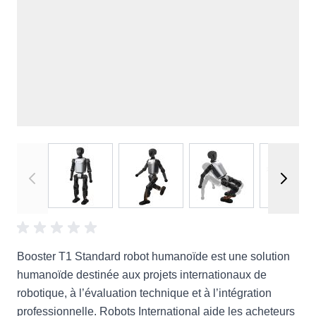
View larger image
View larger image
View larger image
View
Booster T1 Standard robot humanoïde est une solution
humanoïde destinée aux projets internationaux de
robotique, à l’évaluation technique et à l’intégration
professionnelle. Robots International aide les acheteurs