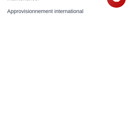
Approvisionnement international
Pour les projets professionnels, les demandes de
prix peuvent inclure disponibilité, délais, transport,
documents d’importation, exigences de
conformité et accompagnement logistique vers le
pays de destination.
Questions
Ask a question
Northampton warehouse three times
more efficient
Maersk's S$200 million, fully automated