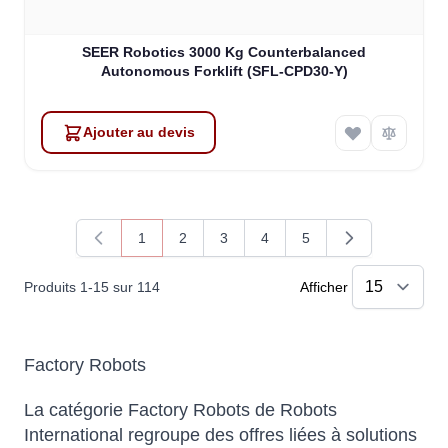
SEER Robotics 3000 Kg Counterbalanced
Autonomous Forklift (SFL-CPD30-Y)
Ajouter au devis
1
2
3
4
5
Vous lisez actuellement la page
Page
Page
Page
Page
Produits
1
-
15
sur
114
Afficher
Atlas
Online — robotics specialist
Factory Robots
La catégorie Factory Robots de Robots
International regroupe des offres liées à solutions