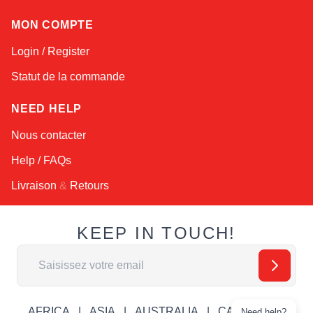
MON COMPTE
Login / Register
Statut de la commande
NEED HELP
Nous contacter
Help / FAQs
Livraison
&
Retours
KEEP IN TOUCH!
Adresse email
AFRICA
ASIA
AUSTRALIA
CANADA
Need help?