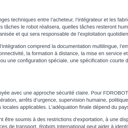
nges techniques entre l’acheteur, l’intégrateur et les fab
lles tâches le robot réalisera, quelles tâches resteront h
isée et qui sera responsable de l’exploitation quotidie
intégration comprend la documentation multilingue, l’emb
onnectivité, la formation à distance, la mise en service et
 ou une configuration spéciale, une spécification courte 
ployée avec une approche sécurité claire. Pour FDROBOT
pération, arrêts d’urgence, supervision humaine, politiqu
locales applicables. L’adéquation finale dépend du pays
être soumis à des restrictions d’exportation, à une dispon
 de transport. Robots International peut aider à identi