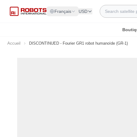
Allez au contenu
Rechercher
Français
USD
Boutiq
Accueil
DISCONTINUED - Fourier GR1 robot humanoïde (GR-1)