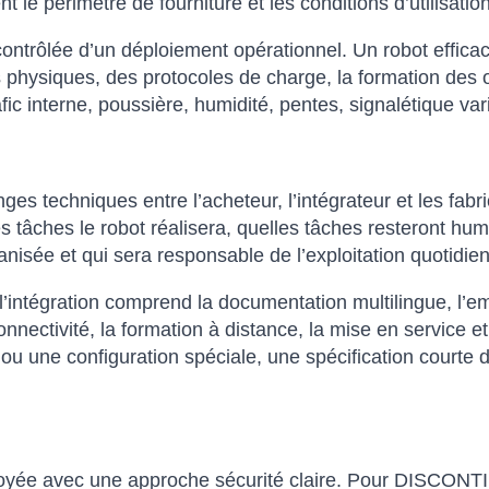
nt le périmètre de fourniture et les conditions d’utilisati
contrôlée d’un déploiement opérationnel. Un robot effica
 physiques, des protocoles de charge, la formation des o
fic interne, poussière, humidité, pentes, signalétique var
nges techniques entre l’acheteur, l’intégrateur et les fab
lles tâches le robot réalisera, quelles tâches resteront h
isée et qui sera responsable de l’exploitation quotidie
intégration comprend la documentation multilingue, l’emb
onnectivité, la formation à distance, la mise en service et
 ou une configuration spéciale, une spécification courte 
éployée avec une approche sécurité claire. Pour DISCO