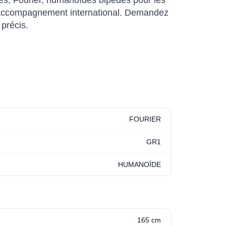
, Fourier, humanoïdes bipèdes pour les
un accompagnement international. Demandez
 précis.
FOURIER
GR1
HUMANOÏDE
165 cm