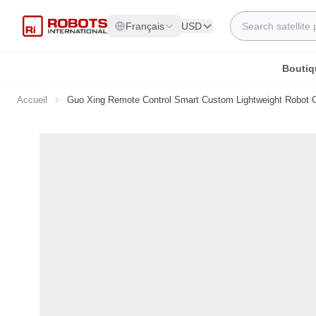
Allez au contenu
Rechercher
Français
USD
Boutiq
Accueil
Guo Xing Remote Control Smart Custom Lightweight Robot C