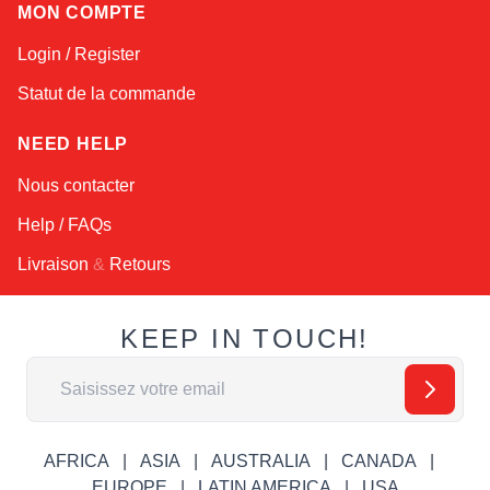
MON COMPTE
Login / Register
Statut de la commande
NEED HELP
Nous contacter
Help / FAQs
Livraison
&
Retours
KEEP IN TOUCH!
Adresse email
AFRICA
ASIA
AUSTRALIA
CANADA
EUROPE
LATIN AMERICA
USA