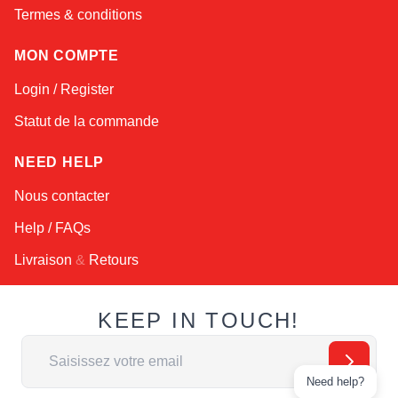
Termes & conditions
MON COMPTE
Login / Register
Statut de la commande
NEED HELP
Nous contacter
Help / FAQs
Livraison
&
Retours
KEEP IN TOUCH!
Adresse email
Need help?