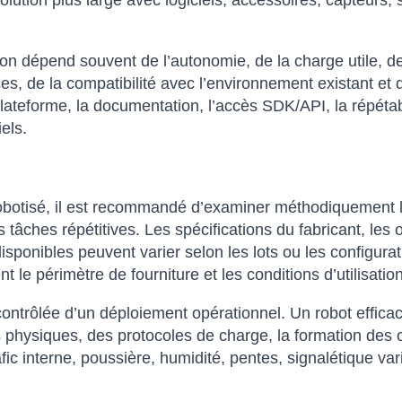
lution plus large avec logiciels, accessoires, capteurs, s
 dépend souvent de l’autonomie, de la charge utile, de la
es, de la compatibilité avec l’environnement existant et 
lateforme, la documentation, l’accès SDK/API, la répétabil
els.
 robotisé, il est recommandé d’examiner méthodiquement
s tâches répétitives. Les spécifications du fabricant, les o
disponibles peuvent varier selon les lots ou les configur
nt le périmètre de fourniture et les conditions d’utilisati
contrôlée d’un déploiement opérationnel. Un robot effica
 physiques, des protocoles de charge, la formation des o
fic interne, poussière, humidité, pentes, signalétique var