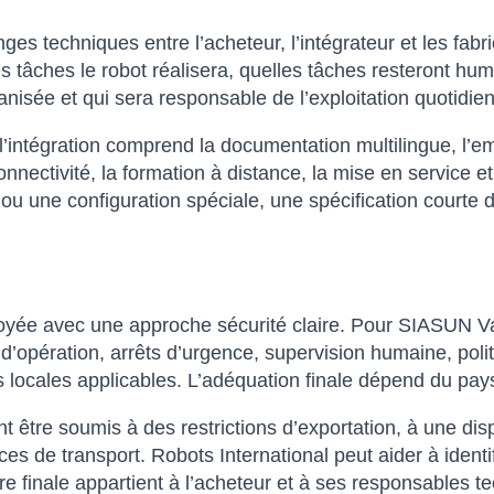
nges techniques entre l’acheteur, l’intégrateur et les fab
lles tâches le robot réalisera, quelles tâches resteront h
isée et qui sera responsable de l’exploitation quotidie
intégration comprend la documentation multilingue, l’emb
onnectivité, la formation à distance, la mise en service et
 ou une configuration spéciale, une spécification courte 
éployée avec une approche sécurité claire. Pour SIASUN
 d’opération, arrêts d’urgence, supervision humaine, pol
locales applicables. L’adéquation finale dépend du pays
être soumis à des restrictions d’exportation, à une dispon
 de transport. Robots International peut aider à identi
e finale appartient à l’acheteur et à ses responsables t