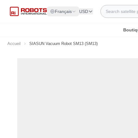
Allez au contenu
Rechercher
Français
USD
Boutiq
Accueil
SIASUN Vacuum Robot SM13 (SM13)