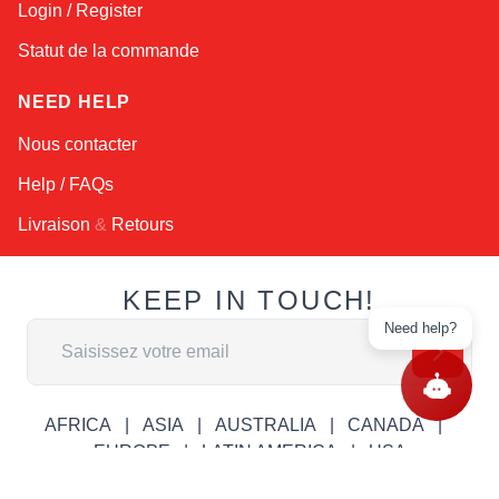
Login / Register
Statut de la commande
NEED HELP
Nous contacter
Help / FAQs
Livraison
&
Retours
KEEP IN TOUCH!
Need help?
Adresse email
AFRICA
ASIA
AUSTRALIA
CANADA
EUROPE
LATIN AMERICA
USA