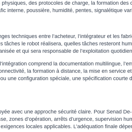
 physiques, des protocoles de charge, la formation des o
fic interne, poussière, humidité, pentes, signalétique var
nges techniques entre l’acheteur, l’intégrateur et les fab
lles tâches le robot réalisera, quelles tâches resteront h
isée et qui sera responsable de l’exploitation quotidie
intégration comprend la documentation multilingue, l’emb
onnectivité, la formation à distance, la mise en service et
 ou une configuration spéciale, une spécification courte 
loyée avec une approche sécurité claire. Pour Senad De-
esse, zones d’opération, arrêts d’urgence, supervision hu
exigences locales applicables. L’adéquation finale dépen