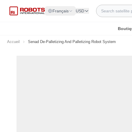
Allez au contenu
Rechercher
Français
USD
Boutiq
Accueil
Senad De-Palletizing And Palletizing Robot System