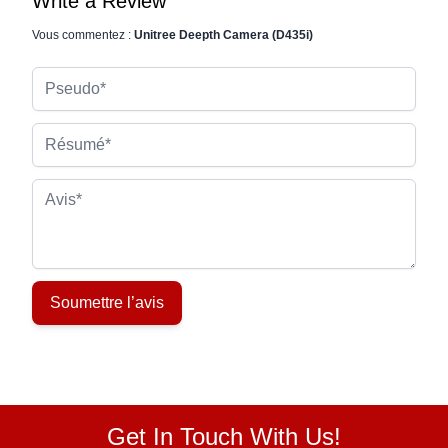
Write a Review
Vous commentez :
Unitree Deepth Camera (D435i)
Pseudo
Résumé
Avis
Soumettre l’avis
Get In Touch With Us!