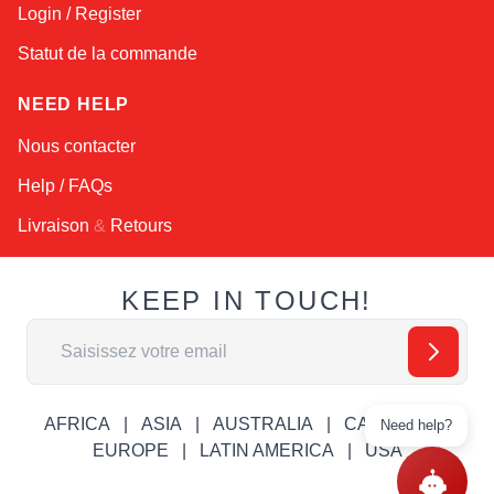
Login / Register
Statut de la commande
NEED HELP
Nous contacter
Help / FAQs
Livraison
&
Retours
KEEP IN TOUCH!
Adresse email
AFRICA
ASIA
AUSTRALIA
CANADA
Need help?
EUROPE
LATIN AMERICA
USA