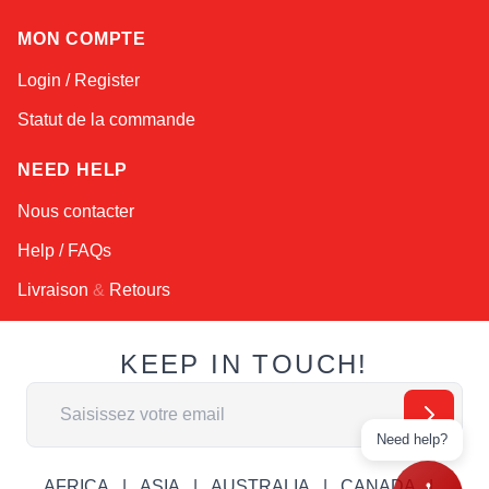
MON COMPTE
Login / Register
Statut de la commande
NEED HELP
Nous contacter
Help / FAQs
Livraison
&
Retours
KEEP IN TOUCH!
Adresse email
Need help?
AFRICA
ASIA
AUSTRALIA
CANADA