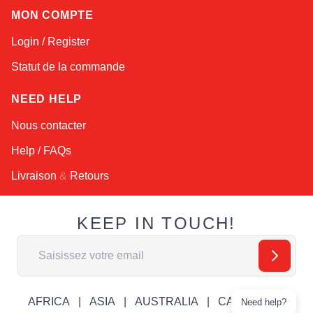
MON COMPTE
Login / Register
Statut de la commande
NEED HELP
Nous contacter
Help / FAQs
Livraison
&
Retours
KEEP IN TOUCH!
Adresse email
AFRICA
ASIA
AUSTRALIA
CANADA
Need help?