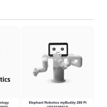
 carousel navigation using the skip links.
ology
Elephant Robotics myBuddy 280 Pi