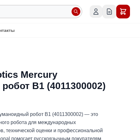
нтакты
tics Mercury
робот B1 (4011300002)
 гуманоидный робот B1 (4011300002) — это
ного робота для международных
ов, технической оценки и профессиональной
ational помогает русскоязычным покупателям