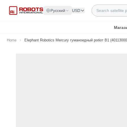
Skip to Content
Search
Русский
USD
Магаз
Home
Elephant Robotics Mercury гуманоидный робот B1 (40113000