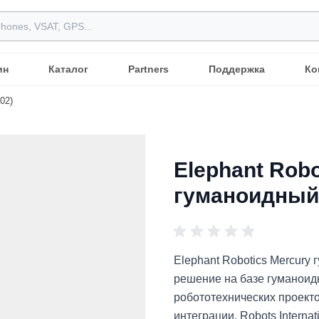
ин
Каталог
Partners
Поддержка
Ко
02)
Elephant Robo
гуманоидный 
Elephant Robotics Mercury
решение на базе гуманоид
робототехнических проект
интеграции. Robots Intern