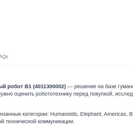
AQs
ый робот B1 (4011300002)
— решение на базе гумано
м нужно оценить робототехнику перед покупкой, иссл
вязанные категории: Humanoids, Elephant, Americas, B
ой технической коммуникации.