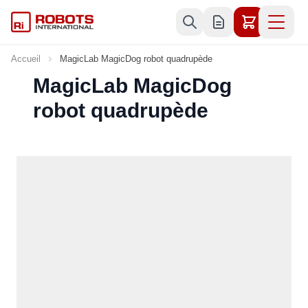
Allez au contenu
Accueil
MagicLab MagicDog robot quadrupède
MagicLab MagicDog
robot quadrupède