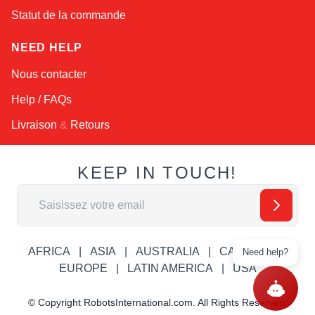
Statut de la commande
NEED HELP
Nous contacter
Help / FAQs
Livraison
&
Retours
KEEP IN TOUCH!
Adresse email
AFRICA
ASIA
AUSTRALIA
CANADA
Need help?
EUROPE
LATIN AMERICA
USA
© Copyright RobotsInternational.com. All Rights Reserved.