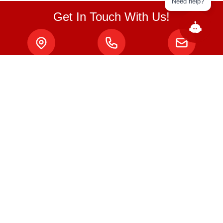
Need help?
Get In Touch With Us!
ABOUT
Qui sommes-nous ?
Politique de confidentialité
Termes & conditions
MON COMPTE
Login / Register
Statut de la commande
NEED HELP