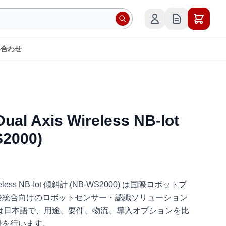
い合わせ
al Axis Wireless NB-Iot
2000)
ireless NB-Iot 傾斜計 (NB-WS2000) は国際ロボットプ
務統合向けのロボットセンサー・認識ソリューション
ational は日本語で、用途、要件、物流、導入オプションを比
援を行います。