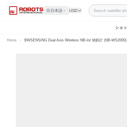
Skip to Content
Search
日本語
USD
ショッ
Home
BWSENSING Dual Axis Wireless NB-Iot 傾斜計 (NB-WS2000)