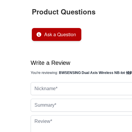
Product Questions
Ask a Question
Write a Review
You're reviewing:
BWSENSING Dual Axis Wireless NB-Iot 
Nickname
Summary
Review