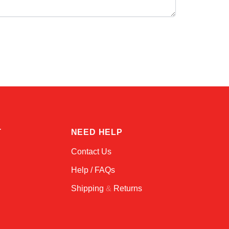
Atlas
Online — robotics specialist
T
NEED HELP
Contact Us
Help / FAQs
Shipping
&
Returns