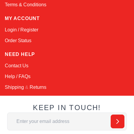
Terms & Conditions
MY ACCOUNT
Login / Register
Order Status
NEED HELP
Contact Us
Help / FAQs
Shipping
&
Returns
KEEP IN TOUCH!
Email Address