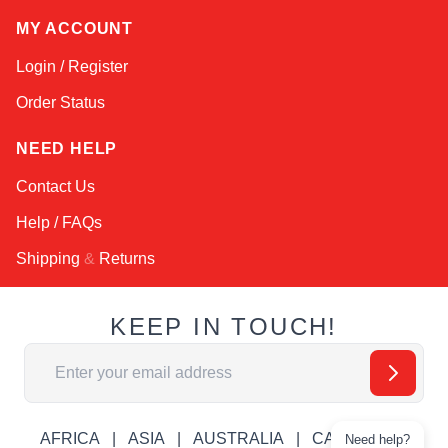
MY ACCOUNT
Login / Register
Order Status
NEED HELP
Contact Us
Help / FAQs
Shipping
&
Returns
KEEP IN TOUCH!
Email Address
AFRICA
ASIA
AUSTRALIA
CANADA
Need help?