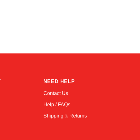
Atlas
Online — robotics specialist
T
NEED HELP
Contact Us
Help / FAQs
Shipping
&
Returns