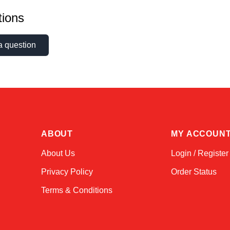
ions
a question
ABOUT
MY ACCOUN
About Us
Login / Register
Privacy Policy
Order Status
Terms & Conditions