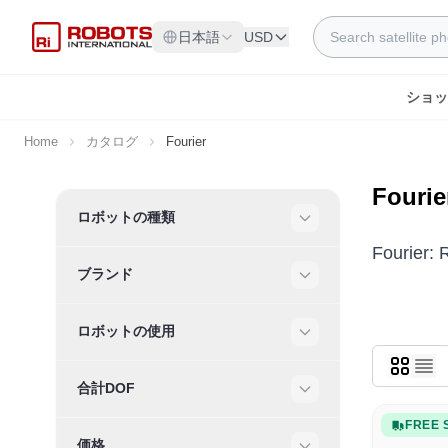
Skip to Content
Search
日本語
USD
ショッ
Home
カタログ
Fourier
Fourie
Skip to product list
ロボットの種類
Filter
Fouri
ブランド
Filter
ロボットの使用
Filter
合計DOF
Filter
FREE 
価格