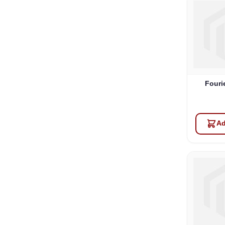
Fouri
Ad