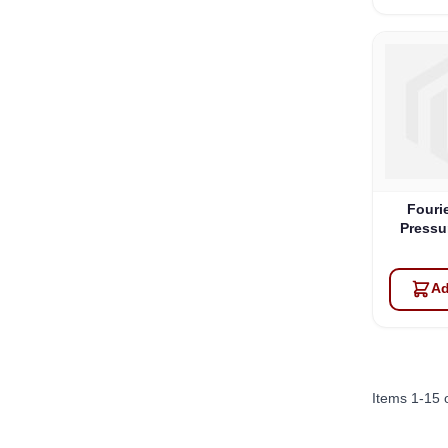
Fouri
Pressu
Ad
Items
1
-
15