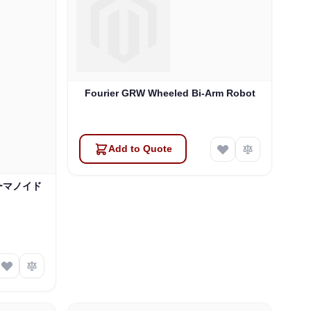
Fourier GRW Wheeled Bi-Arm Robot
Add to Quote
ヒューマノイド