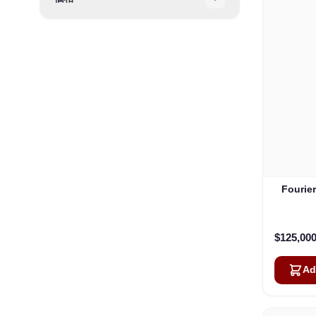
Filter
Four
$125,000
Ad