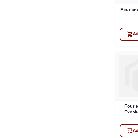
Fourier
Ad
Fouri
Exoske
Ad