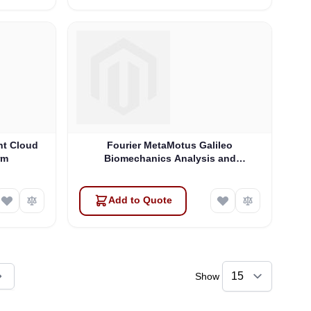
ent Cloud
Fourier MetaMotus Galileo
rm
Biomechanics Analysis and
Rehabilitation Platform
Add to Quote
Show
ly reading page