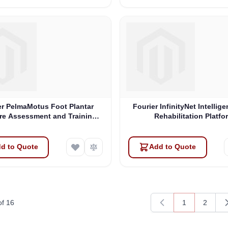
er PelmaMotus Foot Plantar
Fourier InfinityNet Intellig
re Assessment and Training
Rehabilitation Platfo
System
d to Quote
Add to Quote
of
16
1
2
You're current
Page