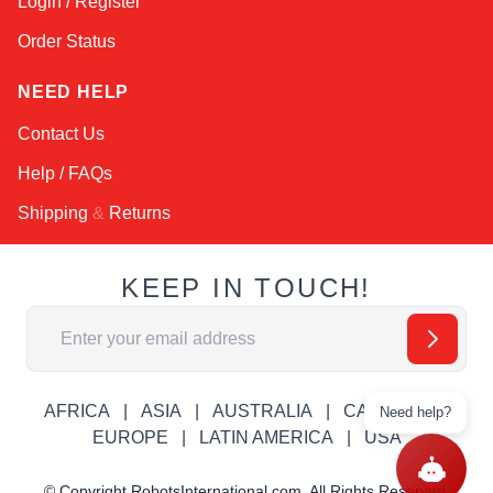
Login / Register
Order Status
NEED HELP
Contact Us
Help / FAQs
Shipping
&
Returns
KEEP IN TOUCH!
Email Address
AFRICA
ASIA
AUSTRALIA
CANADA
Need help?
EUROPE
LATIN AMERICA
USA
© Copyright RobotsInternational.com. All Rights Reserved.