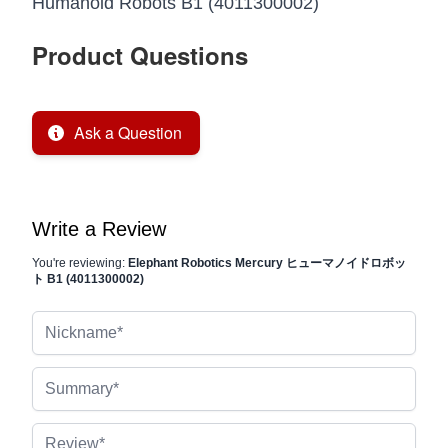
Humanoid Robots B1 (4011300002)
Product Questions
Ask a Question
Write a Review
You're reviewing:
Elephant Robotics Mercury ヒューマノイドロボッ
ト B1 (4011300002)
Nickname
Summary
Review