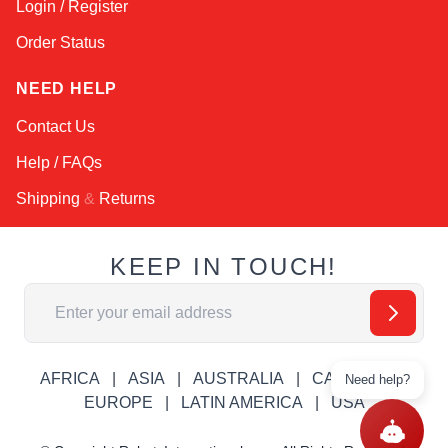
Login / Register
Order Status
NEED HELP
Contact Us
Help / FAQs
Shipping
&
Returns
KEEP IN TOUCH!
Email Address
AFRICA
ASIA
AUSTRALIA
CANADA
Need help?
EUROPE
LATIN AMERICA
USA