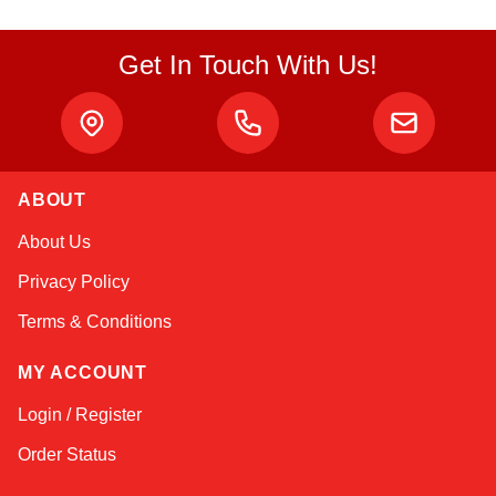
Get In Touch With Us!
ABOUT
Atlas
About Us
Online — robotics specialist
Privacy Policy
Terms & Conditions
MY ACCOUNT
Login / Register
Order Status