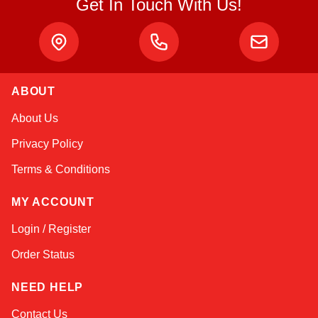
Get In Touch With Us!
ABOUT
Atlas
About Us
Online — robotics specialist
Privacy Policy
Terms & Conditions
MY ACCOUNT
Login / Register
Order Status
NEED HELP
Contact Us