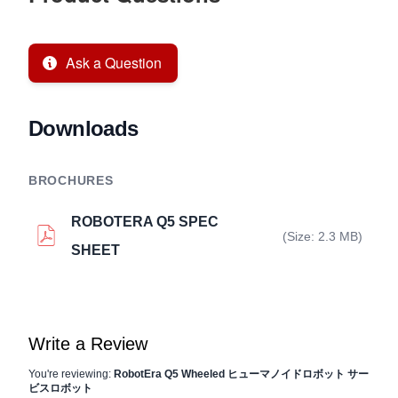
Ask a Question
Downloads
BROCHURES
ROBOTERA Q5 SPEC
(Size: 2.3 MB)
SHEET
Write a Review
You're reviewing:
RobotEra Q5 Wheeled ヒューマノイドロボット サー
ビスロボット