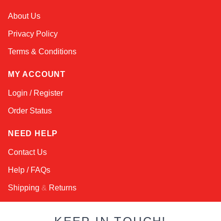
Atlas
About Us
Online — robotics specialist
Privacy Policy
Terms & Conditions
MY ACCOUNT
Login / Register
Order Status
NEED HELP
Contact Us
Help / FAQs
Shipping
&
Returns