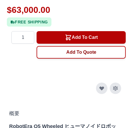
$63,000.00
FREE SHIPPING
Quantity
Add To Cart
Add To Quote
概要
RobotEra Q5 Wheeled ヒューマノイドロボッ