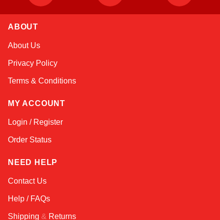
Atlas
ABOUT
Online — robotics specialist
About Us
Privacy Policy
Terms & Conditions
MY ACCOUNT
Login / Register
Order Status
NEED HELP
Contact Us
Help / FAQs
Shipping
&
Returns