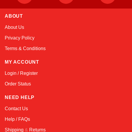
Atlas
ABOUT
Online — robotics specialist
About Us
Privacy Policy
Terms & Conditions
MY ACCOUNT
Login / Register
Order Status
NEED HELP
Contact Us
Help / FAQs
Shipping
&
Returns