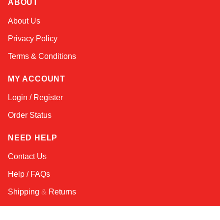
ABOUT
Atlas
About Us
Online — robotics specialist
Privacy Policy
Terms & Conditions
MY ACCOUNT
Login / Register
Order Status
NEED HELP
Contact Us
Help / FAQs
Shipping
&
Returns