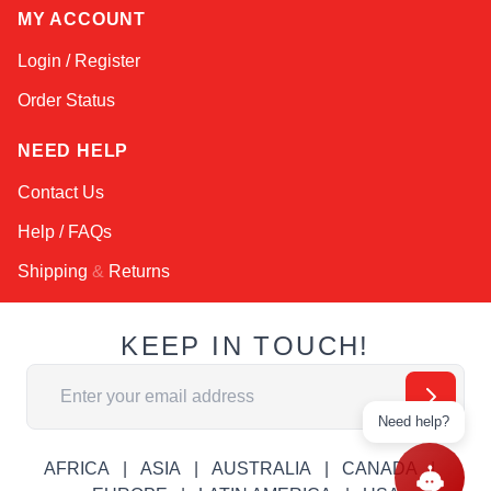
MY ACCOUNT
Login / Register
Order Status
NEED HELP
Contact Us
Help / FAQs
Shipping
&
Returns
KEEP IN TOUCH!
Email Address
Need help?
AFRICA
ASIA
AUSTRALIA
CANADA