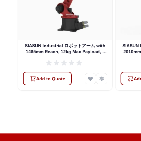
SIASUN Industrial ロボットアーム with
SIASUN
1465mm Reach, 12kg Max Payload, 6
2010mm 
DOFs (SR12A-12/1.46)
Add to Quote
Add