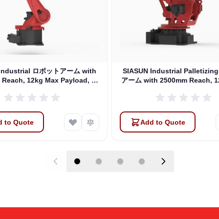
 Industrial ロボットアーム with
SIASUN Industrial Palletiz
Reach, 12kg Max Payload, 6
アーム with 2500mm Reach, 1
DOFs (SR25A-12/2.01)
Payload, 4 DOFs (SP120A-1
 to Quote
Add to Quote