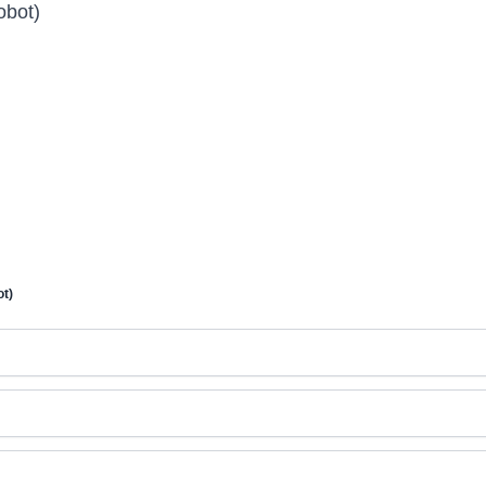
bot)
t)