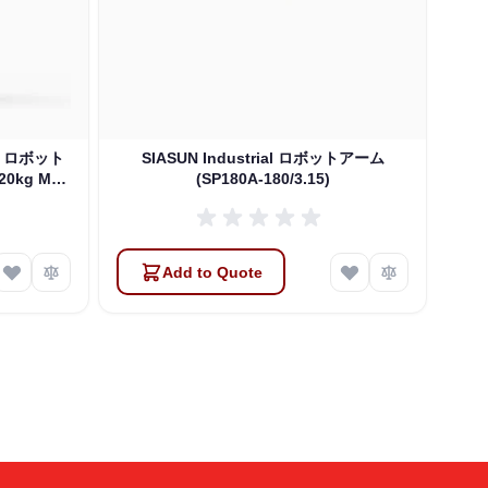
ing ロボット
SIASUN Industrial ロボットアーム
20kg Max
(SP180A-180/3.15)
20/2.50)
Add to Quote
Atlas
Online — robotics specialist