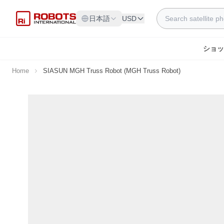
Skip to Content
Search
日本語
USD
ショッ
Home
SIASUN MGH Truss Robot (MGH Truss Robot)