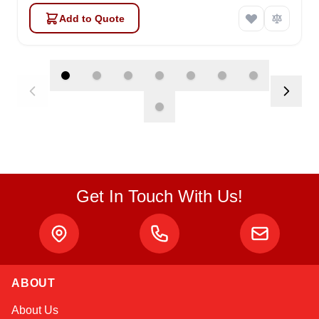
Add to Quote
Get In Touch With Us!
Atlas
ABOUT
Online — robotics specialist
About Us