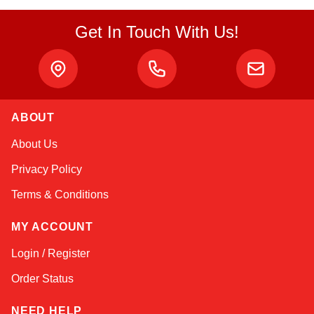
Get In Touch With Us!
Atlas
ABOUT
Online — robotics specialist
About Us
Privacy Policy
Terms & Conditions
MY ACCOUNT
Login / Register
Order Status
NEED HELP