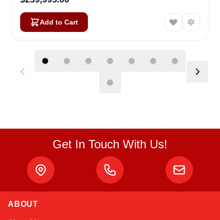
Add to Cart
Get In Touch With Us!
Atlas
ABOUT
Online — robotics specialist