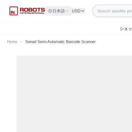
Skip to Content
Search
日本語
USD
ショッ
Home
Senad Semi-Automatic Barcode Scanner