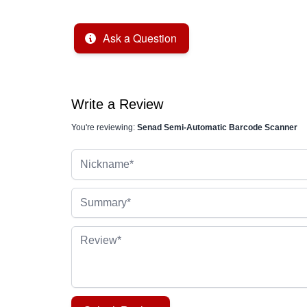
Ask a Question
Write a Review
You're reviewing:
Senad Semi-Automatic Barcode Scanner
Nickname
Summary
Review