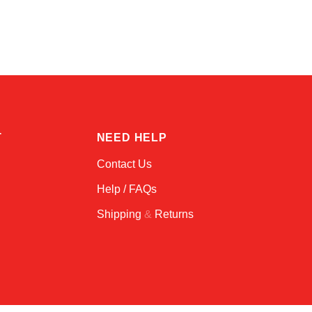
Online — robotics specialist
T
NEED HELP
Contact Us
Help / FAQs
Shipping
&
Returns