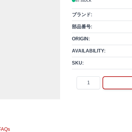
In stock
ブランド:
部品番号:
ORIGIN:
AVAILABILITY:
SKU:
Quantity
FAQs