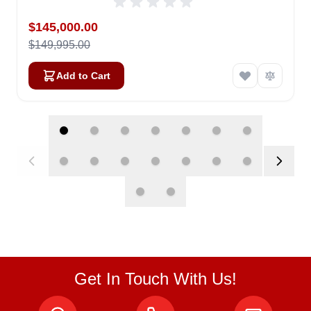
Special Price
$145,000.00
$149,995.00
Add to Cart
Get In Touch With Us!